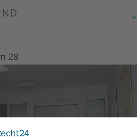
H
rn 28