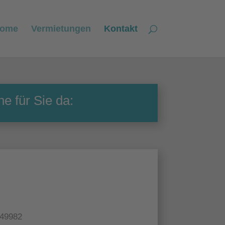
ome
Vermietungen
Kontakt
e für Sie da:
249982