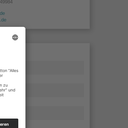
249984
.de
.de