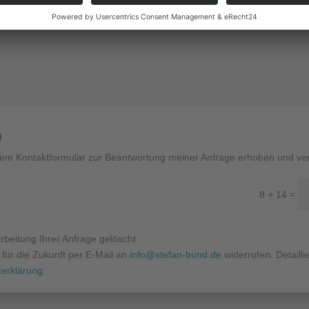
)
em Kontaktformular zur Beantwortung meiner Anfrage erhoben und ver
=
8 + 14
beitung Ihrer Anfrage gelöscht.
t für die Zukunft per E-Mail an
info@stefan-bund.de
widerrufen. Detaill
erklärung
.