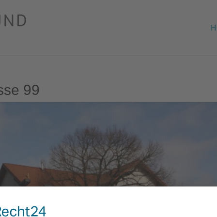
H
sse 99